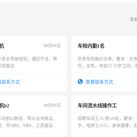
查
机
08月06日
车险内勤1名
车安全驾驶经验，遵纪守法，管
负责车险报价出单，要求：大
薪资面议
历，女性，年龄22-35岁之间
操作，工作态度认真，具有团
试用期1-3个月，转正后交纳五
看联系方式
查看联系方式
机b2
08月06日
车间流水线操作工
车司机b2数名，带从业资格证，
招聘车间工人(男)20名，要求：2
，开6米8，9米6，工资面议
岁，电焊工10人，身体健康，
好。薪资：4500-7000元，标