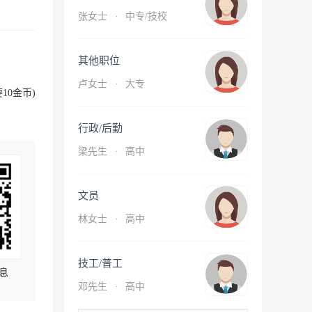
张女士
·
中专/技校
其他职位
卢女士
·
大专
10金币)
行政/后勤
梁先生
·
高中
文员
林女士
·
高中
技工/普工
息
邓先生
·
高中