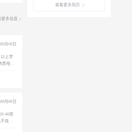
查看更多简历
看更多信息
08月06日
专以上学
，熟悉电脑
队精神，
险，
08月06日
0-40周
无不良嗜
准八人间住