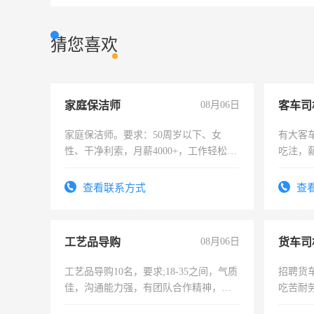
猜您喜欢
家庭保洁师
08月06日
客车司
家庭保洁师。要求：50周岁以下、女
有大客
性、干净利索，月薪4000+，工作轻松，
吃注，
时间灵活，不需坐班，适合宝妈、全职
太太等。
查看联系方式
查
工艺品导购
08月06日
货车司
工艺品导购10名，要求;18-35之间，气质
招聘货
佳，沟通能力强，有团队合作精神，有
吃苦耐劳
上进心，有工作经验者优先！