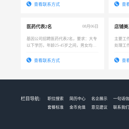
查看联系方式
查
医药代表2名
08月06日
店铺美
基因公司招聘医药代表2名，要求：大专
主要工
以下学历，年龄25-45岁之间，男女均
处理工
可，需要具有营销经验，从事过医药代
作时间
表或者有医学资质的优先，底薪+绩效，
查看联系方式
查
交五险。
栏目导航:
职位搜索
简历中心
名企展示
一句话
套餐标准
金币充值
意见建议
联系我