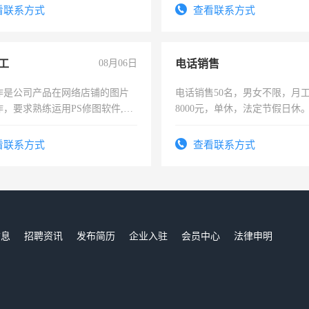
宿，免费发放劳保用品，两班
看联系方式
查看联系方式
25号准时发放工资，工作时间1
工
08月06日
电话销售
作是公司产品在网络店铺的图片
电话销售50名，男女不限，月工资
作，要求熟练运用PS修图软件,工
8000元，单休，法定节假日休
每天8小时，待遇优厚。
看联系方式
查看联系方式
信息
招聘资讯
发布简历
企业入驻
会员中心
法律申明
们