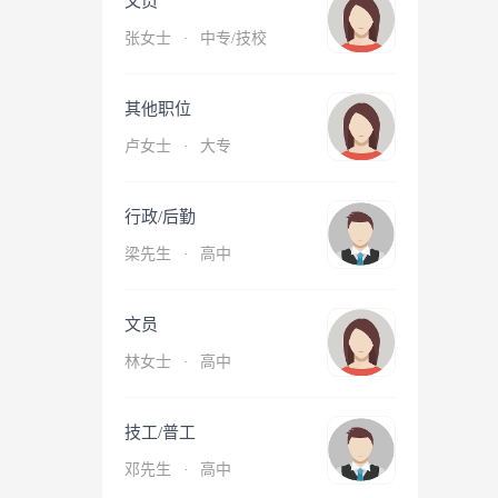
文员
张女士
·
中专/技校
其他职位
卢女士
·
大专
行政/后勤
梁先生
·
高中
文员
林女士
·
高中
技工/普工
邓先生
·
高中