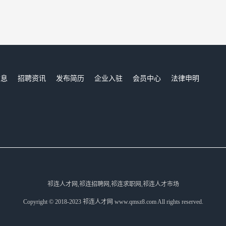
信息
招聘资讯
发布简历
企业入驻
会员中心
法律申明
们
祁连人才网,祁连招聘网,祁连求职网,祁连人才市场
Copyright © 2018-2023 祁连人才网 www.qmsz8.com All rights reserved.